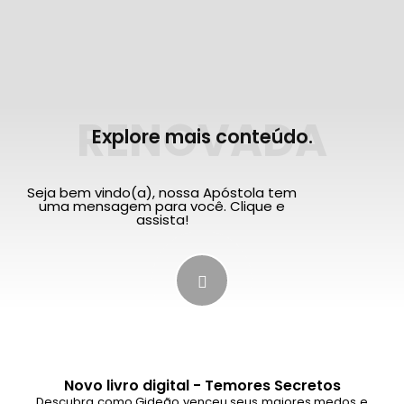
RENOVADA
Explore mais conteúdo.
Seja bem vindo(a), nossa Apóstola tem
uma mensagem para você. Clique e
assista!
Novo livro digital - Temores Secretos
Descubra como Gideão venceu seus maiores medos e