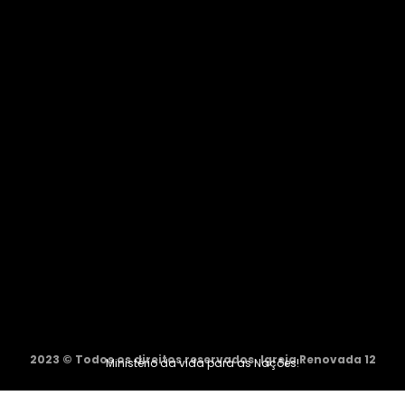
2023 © Todos os direitos reservados. Igreja Renovada 12
Ministério da vida para as Nações!