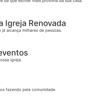
e da que estiver mais próxima da sua casa.
 Igreja Renovada
já alcança milhares de pessoas.
 eventos
ossa igreja.
mos fazendo pela comunidade.