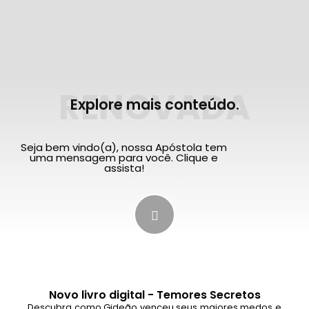
RENOVADA
Explore mais conteúdo.
Seja bem vindo(a), nossa Apóstola tem
uma mensagem para você. Clique e
assista!
Novo livro digital - Temores Secretos
Descubra como Gideão venceu seus maiores medos e