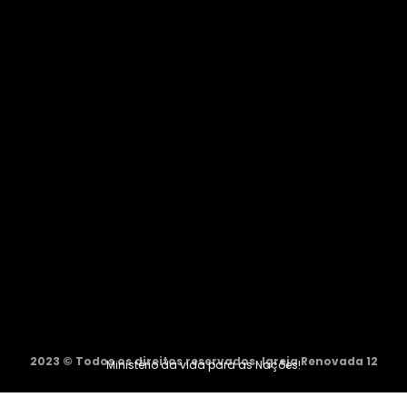
2023 © Todos os direitos reservados. Igreja Renovada 12
Ministério da vida para as Nações!