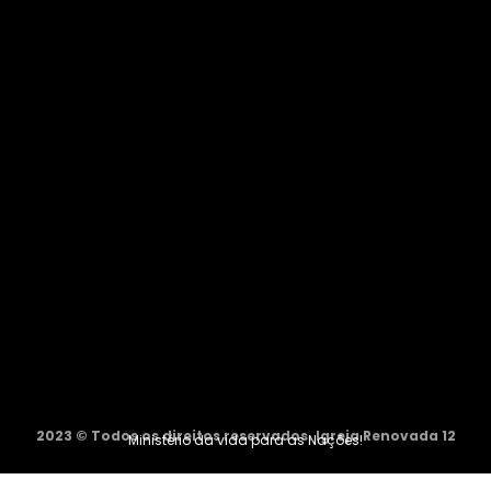
2023 © Todos os direitos reservados. Igreja Renovada 12
Ministério da vida para as Nações!