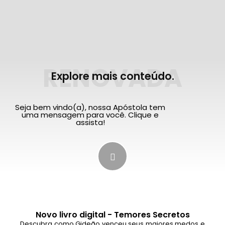
RENOVADA
Explore mais conteúdo.
Seja bem vindo(a), nossa Apóstola tem
uma mensagem para você. Clique e
assista!
Novo livro digital - Temores Secretos
Descubra como Gideão venceu seus maiores medos e