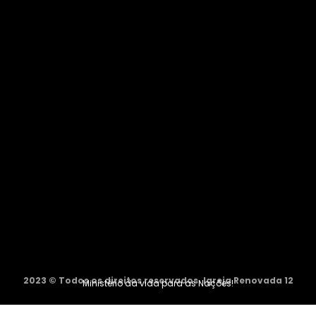
2023 © Todos os direitos reservados. Igreja Renovada 12
Ministério da vida para as Nações!