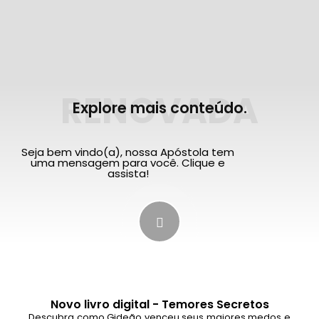
RENOVADA
Explore mais conteúdo.
Seja bem vindo(a), nossa Apóstola tem
uma mensagem para você. Clique e
assista!
Novo livro digital - Temores Secretos
Descubra como Gideão venceu seus maiores medos e