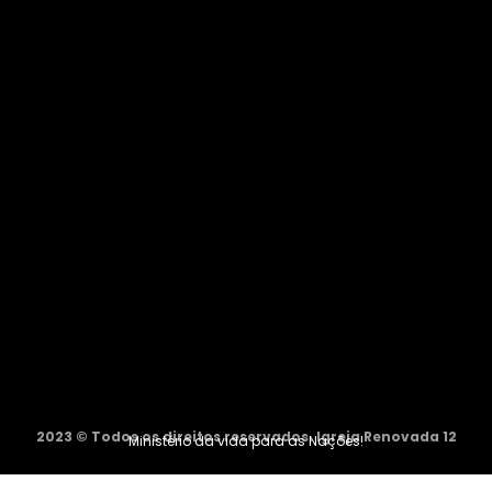
2023 © Todos os direitos reservados. Igreja Renovada 12
Ministério da vida para as Nações!