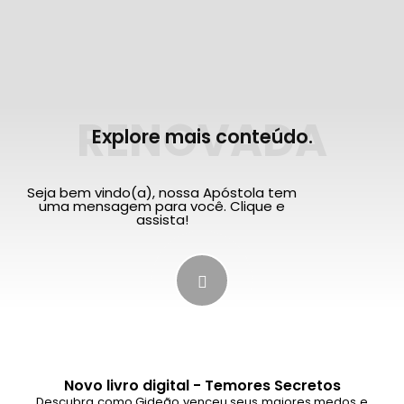
RENOVADA
Explore mais conteúdo.
Seja bem vindo(a), nossa Apóstola tem
uma mensagem para você. Clique e
assista!
Novo livro digital - Temores Secretos
Descubra como Gideão venceu seus maiores medos e