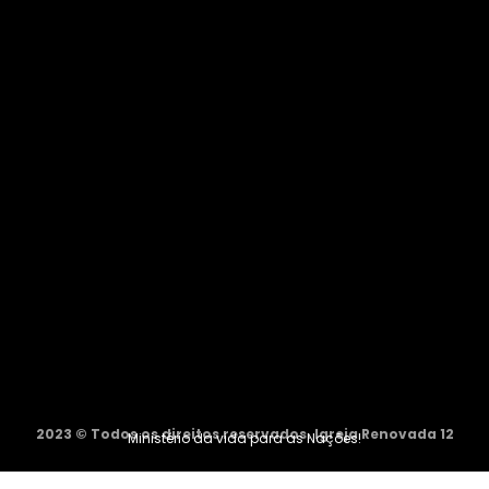
2023 © Todos os direitos reservados. Igreja Renovada 12
Ministério da vida para as Nações!