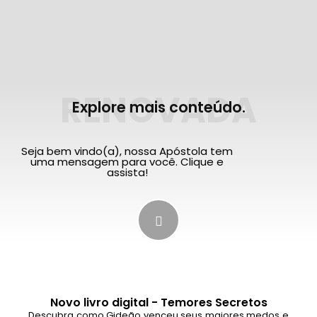
RENOVADA
Explore mais conteúdo.
Seja bem vindo(a), nossa Apóstola tem
uma mensagem para você. Clique e
assista!
Novo livro digital - Temores Secretos
Descubra como Gideão venceu seus maiores medos e