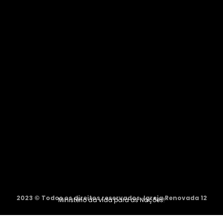
2023 © Todos os direitos reservados. Igreja Renovada 12
Ministério da vida para as Nações!