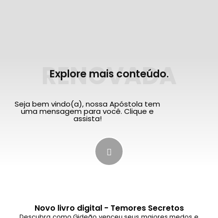
RENOVADA
Explore mais conteúdo.
Seja bem vindo(a), nossa Apóstola tem
uma mensagem para você. Clique e
assista!
Novo livro digital - Temores Secretos
Descubra como Gideão venceu seus maiores medos e