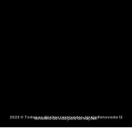
2023 © Todos os direitos reservados. Igreja Renovada 12
Ministério da vida para as Nações!