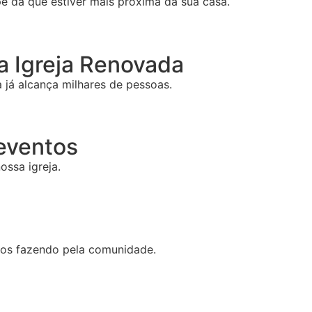
e da que estiver mais próxima da sua casa.
 Igreja Renovada
já alcança milhares de pessoas.
 eventos
ossa igreja.
mos fazendo pela comunidade.